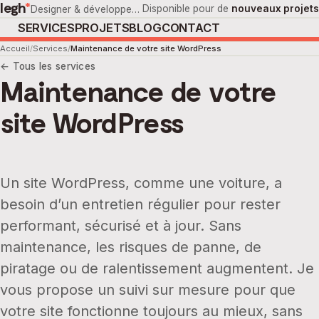
legh
*
Disponible pour de
nouveaux projets
Designer & développeur web indépendant.
Basé à Iffendic BZH
SERVICES
PROJETS
BLOG
CONTACT
Accueil
Services
Maintenance de votre site WordPress
← Tous les services
Maintenance de votre
site WordPress
Un site WordPress, comme une voiture, a
besoin d’un entretien régulier pour rester
performant, sécurisé et à jour. Sans
maintenance, les risques de panne, de
piratage ou de ralentissement augmentent. Je
vous propose un suivi sur mesure pour que
votre site fonctionne toujours au mieux, sans