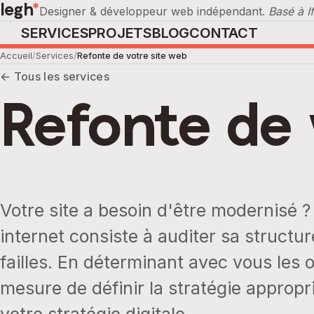
legh
*
Designer & développeur web indépendant.
Basé à I
SERVICES
PROJETS
BLOG
CONTACT
Accueil
Services
Refonte de votre site web
← Tous les services
Refonte de 
Votre site a besoin d'être modernisé ? 
internet consiste à auditer sa structur
failles. En déterminant avec vous les o
mesure de définir la stratégie approp
votre stratégie digitale.